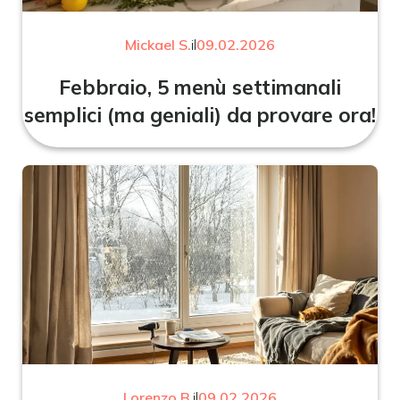
Mickael S.
il
09.02.2026
Febbraio, 5 menù settimanali
semplici (ma geniali) da provare ora!
Lorenzo B.
il
09.02.2026